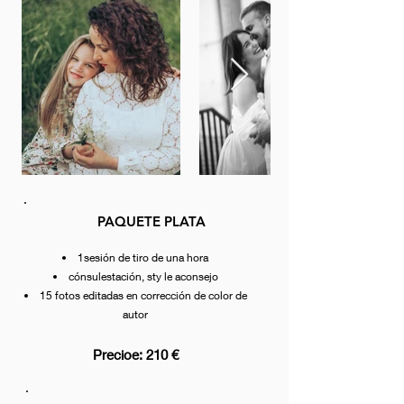
PAQUETE PLATA
1
sesión de tiro de una hora
cónsul
estación, st
y le aconsejo
15 fotos editadas en
corrección de color de
autor
Precio
e: 210 €