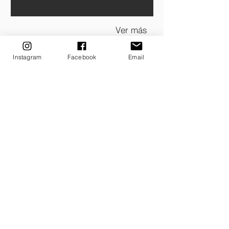
Ver más
¿Tienes tu propia marca o necesitas llenar tu
Instagram
Facebook
Email
negocio con nuevos contenidos? Estoy aquí para
crear una historia visual elegante para ti y para tu
marca. No dude en ponerse en contacto y
discutiremos su idea juntos.
CONTACT ME
Eventos
La fotografía del evento es the
arte profesional de
capturar imágenes durante una amplia variedad de
ocasiones importantes, desde eventos personales
como fiestas de cumpleaños hasta grandes